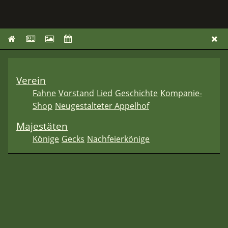
Verein
Fahne
Vorstand
Lied
Geschichte
Kompanie-
Shop
Neugestalteter Appelhof
Majestäten
Könige
Gecks
Nachfeierkönige