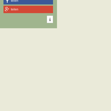
teilen
teilen