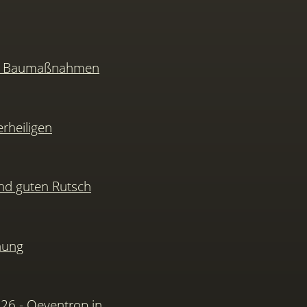
nd Baumaßnahmen
rheiligen
nd guten Rutsch
hung
026 - Oeventrop in