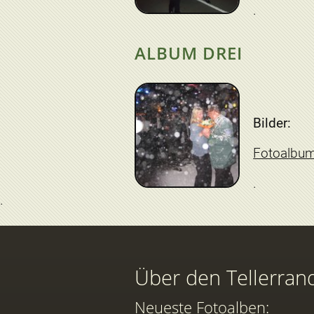
ALBUM DREI
Bilder:
Fotoalbu
Über den Tellerran
Neueste Fotoalben: