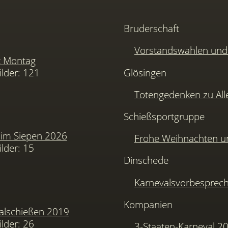
Bruderschaft
Vorstandswahlen u
t Montag
ilder: 121
Glösingen
Totengedenken zu Alle
Schießsportgruppe
im Siepen 2026
Frohe Weihnachten u
ilder: 15
Dinschede
Karnevalsvorbesprec
Kompanien
alschießen 2019
ilder: 26
3-Staaten-Karneval 2