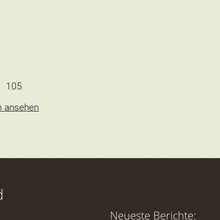
105
m ansehen
d
Neueste Berichte: