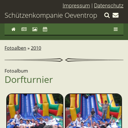
Impressum
|
Datenschutz
Schützenkompanie Oeventrop
Fotoalben
»
2010
Fotoalbum
Dorfturnier