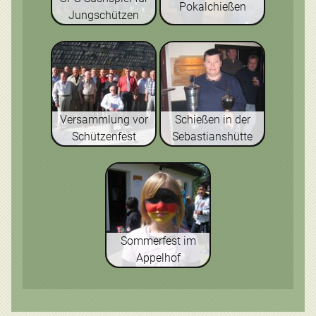
Pokalchießen
Jungschützen
Versammlung vor
Schießen in der
Schützenfest
Sebastianshütte
Sommerfest im
Appelhof